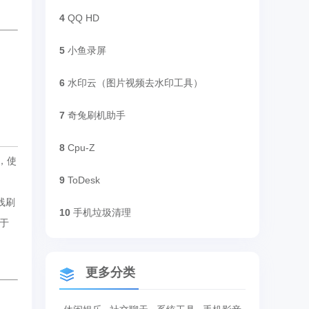
4
QQ HD
5
小鱼录屏
6
水印云（图片视频去水印工具）
7
奇兔刷机助手
8
Cpu-Z
，使
9
ToDesk
线刷
10
手机垃圾清理
于
更多分类