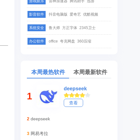
游戏娱乐
雷神加速器
腾讯助手
迅游
影音软件
抖音电脑版
爱奇艺
优酷视频
系统安全
鲁大师
方正字体
2345卫士
办公软件
office
夸克网盘
360压缩
本周最热软件
本周最新软件
deepseek
1
查看
2
deepseek
3
网易考拉