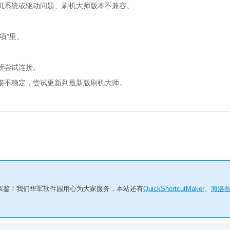
手机系统或驱动问题、刷机大师版本不兼容。
项”里。
新尝试连接。
接不稳定，尝试更新到最新版刷机大师。
亲鉴！我们华军软件园用心为大家服务，本站还有
QuickShortcutMaker
、
海洛