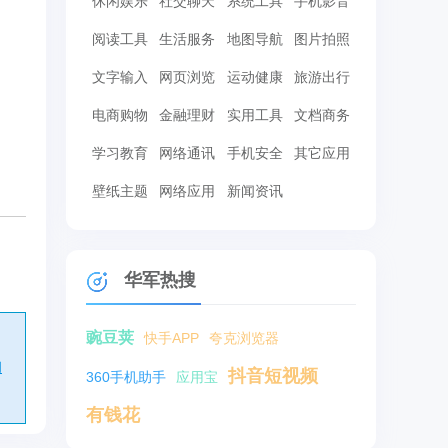
休闲娱乐
社交聊天
系统工具
手机影音
阅读工具
生活服务
地图导航
图片拍照
文字输入
网页浏览
运动健康
旅游出行
电商购物
金融理财
实用工具
文档商务
学习教育
网络通讯
手机安全
其它应用
壁纸主题
网络应用
新闻资讯
华军热搜
豌豆荚
快手APP
夸克浏览器
创
抖音短视频
360手机助手
应用宝
有钱花