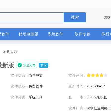
搜索
36
果软件
移动电脑版
系统软件
软件专题
教程
—
刷机大师
2最新版
专区
软件语言
：
简体中文
软件评分
：
软件授权
：
免费软件
更新时间
：
2026-06-17
软件分类
：
系统工具
版本
：
v3.6.2最新版
软件厂商
：
深圳信壹网络有