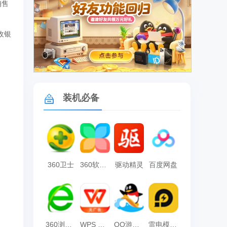
销售
收银
广告
装机必备
360卫士
360软件管家
驱动精灵
百度网盘
360浏览器
WPS Office
QQ游戏大厅
雷电模拟器