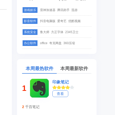
游戏娱乐
雷神加速器
腾讯助手
迅游
影音软件
抖音电脑版
爱奇艺
优酷视频
系统安全
鲁大师
方正字体
2345卫士
办公软件
office
夸克网盘
360压缩
本周最热软件
本周最新软件
印象笔记
1
查看
2
千百笔记