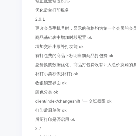
修正批量修改BUG
优化后台打印服务
2.9.1
更改会员手机号时，显示的价格均为第一个会员的会员价(
商品基础表中增加时段配置 ok
增加交班小票补打功能 ok
有打包费的商品下标明当前商品打包费 ok
总价换购数据优化、商品打包费没有计入总价换购的条件
补打小票标识(补打) ok
收银锁定界面 ok
颜色分类 ok
client/index/changeshift └─ 交班权限 ok
打印后厨单位 ok
后厨打印是否启用 ok
2.7