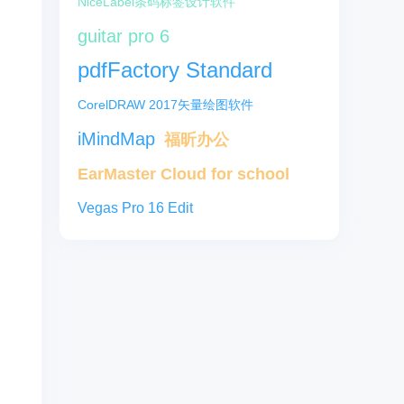
NiceLabel条码标签设计软件
guitar pro 6
pdfFactory Standard
CorelDRAW 2017矢量绘图软件
iMindMap
福昕办公
EarMaster Cloud for school
Vegas Pro 16 Edit