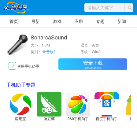
首页
最新
游戏
应用
专题
新闻
SonarcaSound
大小：1.0M
语言：英文
类别：
录音软件
系统：WinAll
安全下载
使用手机助手
需2345手机助手
手机助手专题
应用宝
豌豆荚
360手机助手
百度手机助手
应