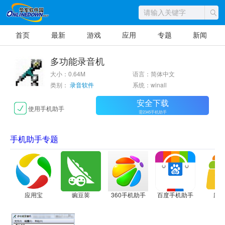
首页
最新
游戏
应用
专题
新闻
多功能录音机
大小：0.64M
语言：简体中文
类别：
录音软件
系统：winall
安全下载
使用手机助手
需2345手机助手
手机助手专题
应用宝
豌豆荚
360手机助手
百度手机助手
应