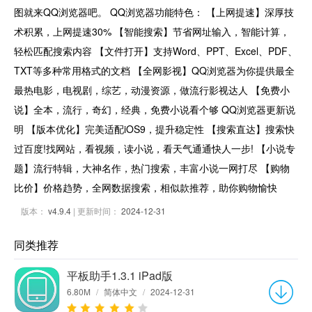
图就来QQ浏览器吧。 QQ浏览器功能特色： 【上网提速】深厚技
术积累，上网提速30% 【智能搜索】节省网址输入，智能计算，
轻松匹配搜索内容 【文件打开】支持Word、PPT、Excel、PDF、
TXT等多种常用格式的文档 【全网影视】QQ浏览器为你提供最全
最热电影，电视剧，综艺，动漫资源，做流行影视达人 【免费小
说】全本，流行，奇幻，经典，免费小说看个够 QQ浏览器更新说
明 【版本优化】完美适配iOS9，提升稳定性 【搜索直达】搜索快
过百度!找网站，看视频，读小说，看天气通通快人一步! 【小说专
题】流行特辑，大神名作，热门搜索，丰富小说一网打尽 【购物
比价】价格趋势，全网数据搜索，相似款推荐，助你购物愉快
版本：
v4.9.4
| 更新时间：
2024-12-31
同类推荐
平板助手1.3.1 iPad版
6.80M
/
简体中文
/
2024-12-31