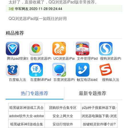
太好了，直接收藏了，QQ浏览器iPad版非常推荐。
3楼
华军网友
2020-11-28 09:24:44
QQ浏览器iPad版一如既往的好用
精品推荐
腾讯pad管家iPad版
谷歌浏览器iPad版
UC浏览器iPad版
文件管理iPad版
搜狗浏览器iPad版
百度输入法
百度翻译iPad版
百度浏览器iPad版
触宝电话ipad版
搜狗输入法
热门专题推荐
最新专题推荐
暗黑破坏神游戏工具合
团购软件合集专区
p2p种子搜索神器下载-
adobe软件大全-adobe
安全上网大全
浏览器电脑版下载-浏览
集
P2P种子搜索神器专题
暗黑破坏神3游戏合集
安信行情软件
按键精灵软件哪个好?
全系列软件下载-adobe
器下载合集