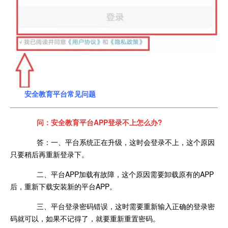
安全教育平台常见问题
问：安全教育平台APP登录不上怎么办?
答：一、平台系统正在升级，这时会登录不上，这个原因
只要稍后再重新登录下。
二、平台APP加载有故障，这个原因需要卸载原有的APP
后，重新下载安装新的平台APP。
三、平台登录密码错误，这时需要重新输入正确的登录密
码就可以，如果不记得了，就要重新重置密码。