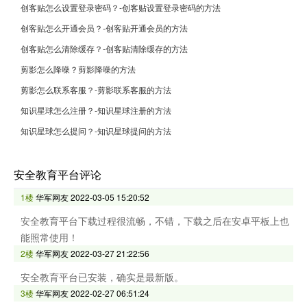
创客贴怎么设置登录密码？-创客贴设置登录密码的方法
创客贴怎么开通会员？-创客贴开通会员的方法
创客贴怎么清除缓存？-创客贴清除缓存的方法
剪影怎么降噪？剪影降噪的方法
剪影怎么联系客服？-剪影联系客服的方法
知识星球怎么注册？-知识星球注册的方法
知识星球怎么提问？-知识星球提问的方法
安全教育平台评论
1楼
华军网友
2022-03-05 15:20:52
安全教育平台下载过程很流畅，不错，下载之后在安卓平板上也
能照常使用！
2楼
华军网友
2022-03-27 21:22:56
安全教育平台已安装，确实是最新版。
3楼
华军网友
2022-02-27 06:51:24