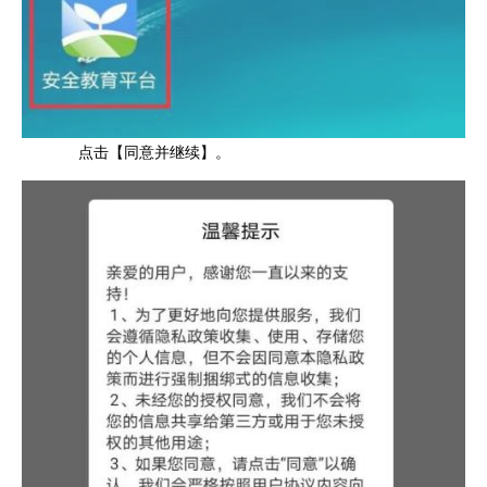
点击【同意并继续】。