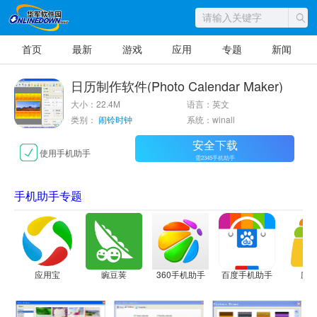
首页
最新
游戏
应用
专题
新闻
日历制作软件(Photo Calendar Maker)
大小：22.4M
语言：英文
类别：
闹铃时钟
系统：winall
安全下载
使用手机助手
需2345手机助手
手机助手专题
应用宝
豌豆荚
360手机助手
百度手机助手
应