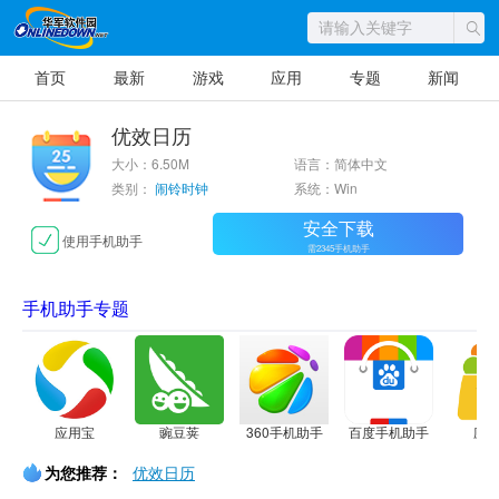
首页
最新
游戏
应用
专题
新闻
优效日历
大小：6.50M
语言：简体中文
类别：
闹铃时钟
系统：Win
安全下载
使用手机助手
需2345手机助手
手机助手专题
应用宝
豌豆荚
360手机助手
百度手机助手
应
为您推荐：
优效日历