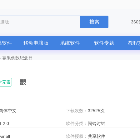
搜索
电脑版
36
果软件
移动电脑版
系统软件
软件专题
教程
—
幂果倒数纪念日
简体中文
下载次数：
32525次
1.2.0
软件分类：
闹铃时钟
winall
软件授权：
共享软件