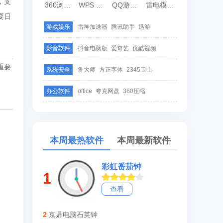
，支
360浏览器
WPS Office
QQ游戏大厅
雷电模拟器
要日
游戏娱乐
雷神加速器
腾讯助手
迅游
影音软件
抖音电脑版
爱奇艺
优酷视频
重要
系统安全
鲁大师
方正字体
2345卫士
办公软件
office
夸克网盘
360压缩
本周最热软件
本周最新软件
彩虹番茄钟
1
查看
2
京鼎电脑石英钟