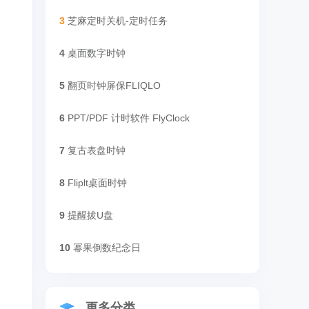
3
芝麻定时关机-定时任务
4
桌面数字时钟
5
翻页时钟屏保FLIQLO
6
PPT/PDF 计时软件 FlyClock
7
复古表盘时钟
8
Fliplt桌面时钟
9
提醒拔U盘
10
幂果倒数纪念日
更多分类