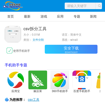
首页
最新
游戏
应用
专题
新闻
csv拆分工具
大小：0.01M
语言：简体中文
类别：
文件分割
系统：winall
安全下载
使用手机助手
需2345手机助手
手机助手专题
应用宝
豌豆荚
360手机助手
百度手机助手
应
为您推荐：
csv工具