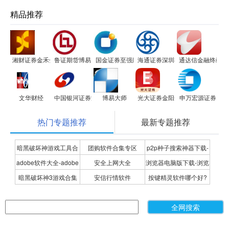
精品推荐
湘财证券金禾金融分析终端
鲁证期货博易大师
国金证券至强版
海通证券深圳福华三路证券营业
通达信金融终端
文华财经
中国银河证券海王星版
博易大师
光大证券金阳光卓越版
申万宏源证券
热门专题推荐
最新专题推荐
暗黑破坏神游戏工具合
团购软件合集专区
p2p种子搜索神器下载-
adobe软件大全-adobe
安全上网大全
浏览器电脑版下载-浏览
集
P2P种子搜索神器专题
暗黑破坏神3游戏合集
安信行情软件
按键精灵软件哪个好?
全系列软件下载-adobe
器下载合集
按键精灵软件合集
软件下载