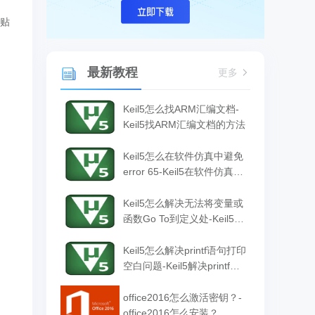
剪贴
最新教程
更多
Keil5怎么找ARM汇编文档-
Keil5找ARM汇编文档的方法
Keil5怎么在软件仿真中避免
error 65-Keil5在软件仿真中
避免error 65的方法
Keil5怎么解决无法将变量或
函数Go To到定义处-Keil5解
决无法将变量或函数Go To
到定义处的方法
Keil5怎么解决printf语句打印
空白问题-Keil5解决printf语
句打印空白问题的方法
office2016怎么激活密钥？-
office2016怎么安装？