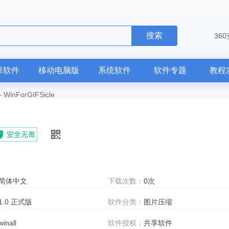
搜索
36
果软件
移动电脑版
系统软件
软件专题
教程
—
WinForGIFSicle
简体中文
下载次数：
0次
1.0 正式版
软件分类：
图片压缩
winall
软件授权：
共享软件