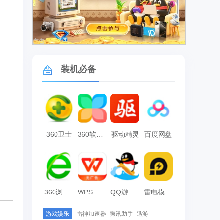
广告
装机必备
360卫士
360软件管家
驱动精灵
百度网盘
360浏览器
WPS Office
QQ游戏大厅
雷电模拟器
游戏娱乐
雷神加速器
腾讯助手
迅游