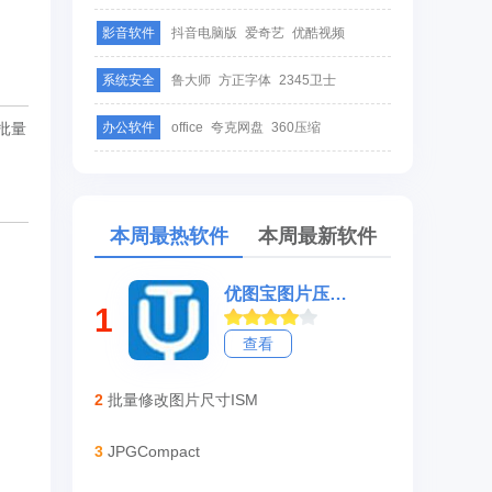
影音软件
抖音电脑版
爱奇艺
优酷视频
系统安全
鲁大师
方正字体
2345卫士
动批量
办公软件
office
夸克网盘
360压缩
本周最热软件
本周最新软件
优图宝图片压缩软件
1
查看
2
批量修改图片尺寸ISM
3
JPGCompact