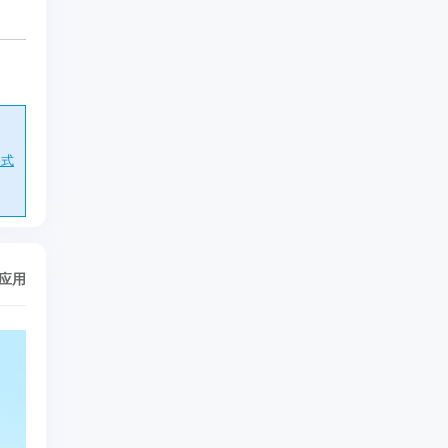
格式
/应用