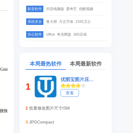
影音软件
抖音电脑版
爱奇艺
优酷视频
系统安全
鲁大师
方正字体
2345卫士
办公软件
office
夸克网盘
360压缩
本周最热软件
本周最新软件
Gmi
优图宝图片压缩软件
1
查看
2
批量修改图片尺寸ISM
会很快
3
JPGCompact