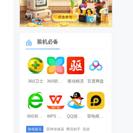
广告
装机必备
360卫士
360软件管家
驱动精灵
百度网盘
360浏览器
WPS Office
QQ游戏大厅
雷电模拟器
游戏娱乐
雷神加速器
腾讯助手
迅游