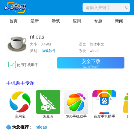
首页
最新
游戏
应用
专题
新闻
ntleas
大小：0.49M
语言：简体中文
类别：
游戏软件
系统：winall
安全下载
使用手机助手
需2345手机助手
手机助手专题
应用宝
豌豆荚
360手机助手
百度手机助手
应
为您推荐：
ntleas