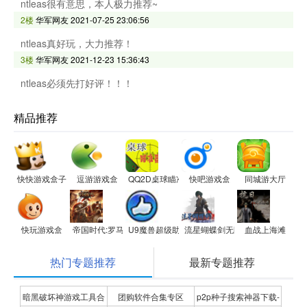
ntleas很有意思，本人极力推荐~
2楼
华军网友
2021-07-25 23:06:56
ntleas真好玩，大力推荐！
3楼
华军网友
2021-12-23 15:36:43
ntleas必须先打好评！！！
精品推荐
快快游戏盒子
逗游游戏盒
QQ2D桌球瞄准器
快吧游戏盒
同城游大厅
快玩游戏盒
帝国时代:罗马复兴
U9魔兽超级助手
流星蝴蝶剑无限气修改器
血战上海滩
热门专题推荐
最新专题推荐
暗黑破坏神游戏工具合
团购软件合集专区
p2p种子搜索神器下载-