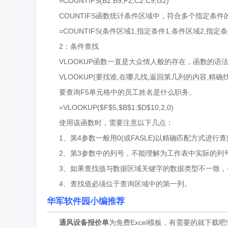
=COUNTIFS(B2:B9,F2,C2:C9,G2)
COUNTIFS函数统计条件区域中，符合多个指定条件
=COUNTIFS(条件区域1,指定条件1,条件区域2,指定条
2：条件查找
VLOOKUP函数一直是大众情人般的存在，函数的语
VLOOKUP(要找谁,在哪儿找,返回第几列的内容,精确
要查询F5单元格中的员工姓名是什么职务。
=VLOOKUP($F$5,$B$1:$D$10,2,0)
使用该函数时，需要注意以下几点：
1、第4参数一般用0(或FASLE)以精确匹配方式进行查
2、第3参数中的列号，不能理解为工作表中实际的列
3、如果查找值与数据区域关键字的数据类型不一致，会
4、查找值必须位于查询区域中的第一列。
华军软件园小编推荐
通风设备报价单
为免费Excel模板，有需要的就下载吧