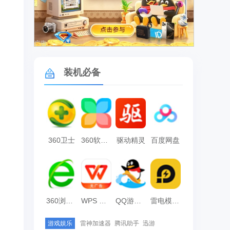
广告
装机必备
360卫士
360软件管家
驱动精灵
百度网盘
360浏览器
WPS Office
QQ游戏大厅
雷电模拟器
游戏娱乐
雷神加速器
腾讯助手
迅游