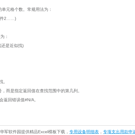
的单元格个数。常规用法为：
件2……)
法为：
找还是近似找)
找。
号，而是指定返回值在查找范围中的第几列。
返回错误值#N/A。
!华军软件园提供精品Excel模板下载，
专用设备明细表
，
专项支出用款申