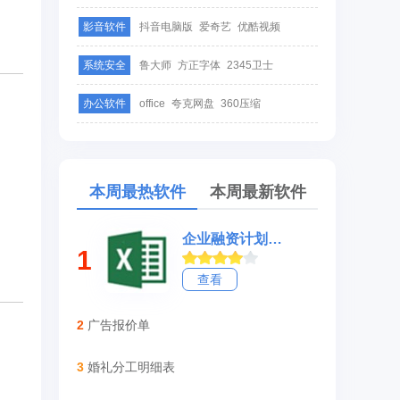
影音软件
抖音电脑版
爱奇艺
优酷视频
系统安全
鲁大师
方正字体
2345卫士
办公软件
office
夸克网盘
360压缩
本周最热软件
本周最新软件
企业融资计划书范本
1
查看
2
广告报价单
3
婚礼分工明细表