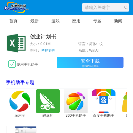
首页
最新
游戏
应用
专题
新闻
创业计划书
大小：0.01M
语言：简体中文
类别：
营销管理
系统：WinAll
安全下载
使用手机助手
需2345手机助手
手机助手专题
应用宝
豌豆荚
360手机助手
百度手机助手
应