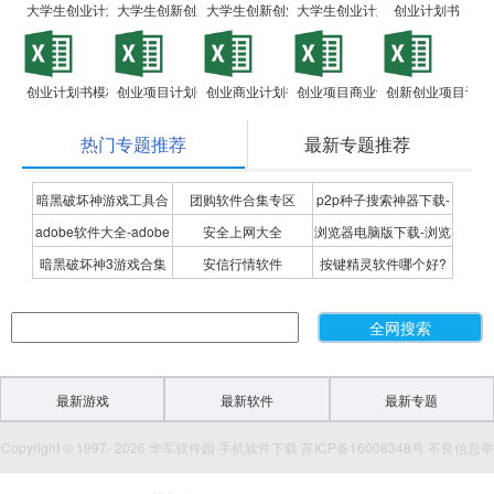
大学生创业计划书
大学生创新创业项目计划书
大学生创新创业计划书
大学生创业计划书模板
创业计划书
创业计划书模板
创业项目计划书
创业商业计划书
创业项目商业计划书
创新创业项目计划
热门专题推荐
最新专题推荐
暗黑破坏神游戏工具合
团购软件合集专区
p2p种子搜索神器下载-
adobe软件大全-adobe
安全上网大全
浏览器电脑版下载-浏览
集
P2P种子搜索神器专题
暗黑破坏神3游戏合集
安信行情软件
按键精灵软件哪个好?
全系列软件下载-adobe
器下载合集
按键精灵软件合集
软件下载
最新游戏
最新软件
最新专题
Copyright © 1997- 2026 华军软件园 手机软件下载 苏ICP备16008348号 不良信息举