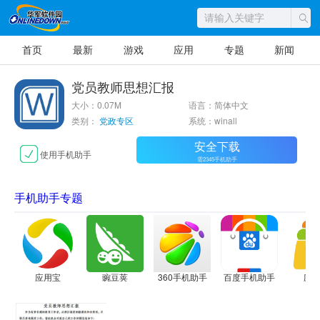
首页
最新
游戏
应用
专题
新闻
党员教师思想汇报
大小：0.07M
语言：简体中文
类别：
党政专区
系统：winall
安全下载
使用手机助手
需2345手机助手
手机助手专题
应用宝
豌豆荚
360手机助手
百度手机助手
应