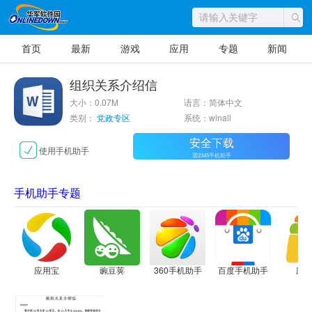
首页
最新
游戏
应用
专题
新闻
组织关系介绍信
大小：0.07M
语言：简体中文
类别：
党政专区
系统：winall
安全下载
使用手机助手
需2345手机助手
手机助手专题
应用宝
豌豆荚
360手机助手
百度手机助手
应