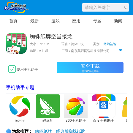
首页
最新
游戏
应用
专题
新闻
蜘蛛纸牌空当接龙
大小：72.1 M
语言：简体中文
类别：
休闲益智
系统：winall
厂商：
南京莫邪网络科技有限公司
安全下载
使用手机助手
需2345手机助手
手机助手专题
应用宝
豌豆荚
360手机助手
百度手机助手
应
为您推荐：
蜘蛛纸牌
经典版蜘蛛纸牌