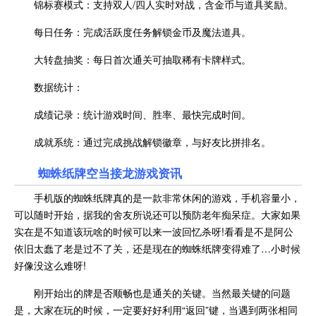
锦标赛模式：支持双人/四人实时对战，含金币与道具奖励。
每日任务：完成活跃度任务解锁金币及魔法道具。
大转盘抽奖：每日首次通关可抽取稀有卡牌样式。
数据统计：
成绩记录：统计游戏时间、胜率、最快完成时间。
成就系统：通过完成挑战解锁徽章，与好友比拼排名。
蜘蛛纸牌空当接龙
游戏资讯
手机版的蜘蛛纸牌真的是一款非常休闲的游戏，手机容量小，
可以随时开始，据我的舍友所说还可以预防老年痴呆症。大家如果
实在是不知道该玩啥的时候可以来一波回忆杀呀!看看是不是阿公
依旧太蠢了老是过不了关，还是现在的蜘蛛纸牌变得难了…小时候
好像没这么难呀!
刚开始出的牌是否顺畅也是通关的关键。当然最关键的问题
是，大家在玩的时候，一定要好好利用“返回”键，当遇到两张相同