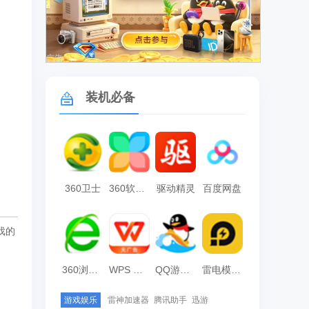
广告
装机必备
360卫士
360软件管家
驱动精灵
百度网盘
戏的
360浏览器
WPS Office
QQ游戏大厅
雷电模拟器
游戏娱乐
雷神加速器
腾讯助手
迅游