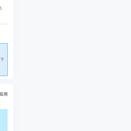
动。
户下
/应用