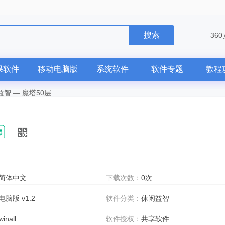
搜索
36
果软件
移动电脑版
系统软件
软件专题
教程
益智
—
魔塔50层
简体中文
下载次数：
0次
电脑版 v1.2
软件分类：
休闲益智
winall
软件授权：
共享软件