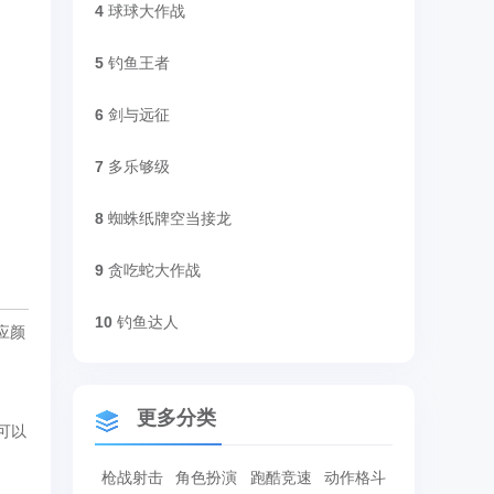
4
球球大作战
5
钓鱼王者
6
剑与远征
7
多乐够级
8
蜘蛛纸牌空当接龙
9
贪吃蛇大作战
10
钓鱼达人
应颜
更多分类
可以
枪战射击
角色扮演
跑酷竞速
动作格斗