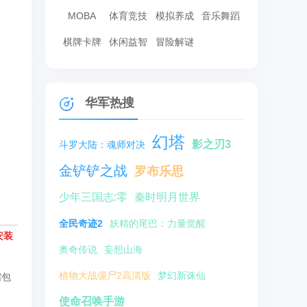
MOBA
体育竞技
模拟养成
音乐舞蹈
棋牌卡牌
休闲益智
冒险解谜
华军热搜
幻塔
影之刃3
斗罗大陆：魂师对决
金铲铲之战
罗布乐思
少年三国志:零
秦时明月世界
全民奇迹2
妖精的尾巴：力量觉醒
安装
奥奇传说
妄想山海
植物大战僵尸2高清版
梦幻新诛仙
缩包
使命召唤手游