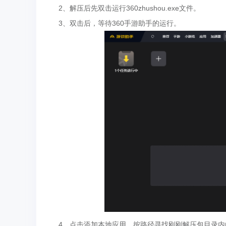
2、解压后先双击运行360zhushou.exe文件。
3、双击后，等待360手游助手的运行。
4、点击添加本地应用，按路径寻找刚刚解压包目录内的