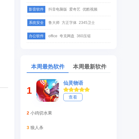
影音软件
抖音电脑版
爱奇艺
优酷视频
系统安全
鲁大师
方正字体
2345卫士
办公软件
office
夸克网盘
360压缩
本周最热软件
本周最新软件
仙灵物语
1
查看
2
小鸡切水果
3
狼人杀