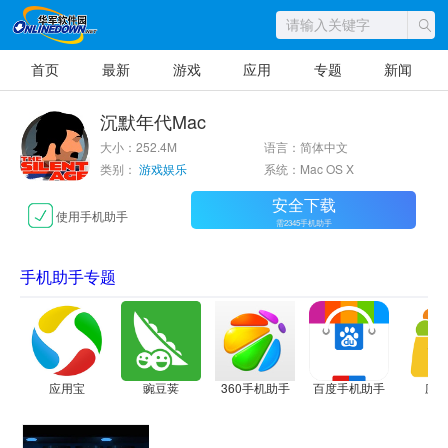
首页
最新
游戏
应用
专题
新闻
沉默年代Mac
大小：252.4M
语言：简体中文
类别：
游戏娱乐
系统：Mac OS X
安全下载
使用手机助手
需2345手机助手
手机助手专题
应用宝
豌豆荚
360手机助手
百度手机助手
应