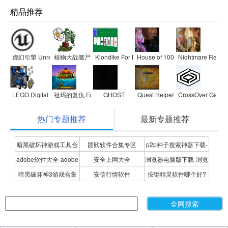
精品推荐
虚幻引擎 Unreal Engine 4 Mac
植物大战僵尸 For Mac
Klondike For Mac
House of 1000 Doors
Nightmare Realm
LEGO Digital Designer For Mac
祖玛的复仇 For Mac
GHOST
Quest Helper
CrossOver Games
热门专题推荐
最新专题推荐
暗黑破坏神游戏工具合
团购软件合集专区
p2p种子搜索神器下载-
adobe软件大全-adobe
安全上网大全
浏览器电脑版下载-浏览
集
P2P种子搜索神器专题
暗黑破坏神3游戏合集
安信行情软件
按键精灵软件哪个好?
全系列软件下载-adobe
器下载合集
按键精灵软件合集
软件下载