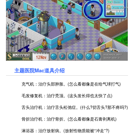
主题医院Mac道具介绍
充气机：治疗头部肿胀。(怎么看都像是在给气球打气)
毛发修复机：治疗秃顶。(这头发长得也太快了点)
舌头治疗机：治疗舌头松弛症。(什么?切舌头?那不疼吗?)
骨折治疗机：治疗骨折。(怎么看都像是石膏剥离机)
淋浴器：治疗放射病。(放射性物质能被“冲走”?)