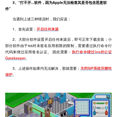
3、
“打不开
...
软件，因为
Apple
无法检查其是否包含恶意软
件”
当遇到上述三种情况时，我们应该：
1、首先设置：
开启任何来源
2
、大部分软件设置开启任何来源后，即可正常下载安装；小
部分软件由于
ios
对未签名应用权限的限制，需要通过执行命令行
代码来绕过应用签名认证。 因此需要：
执行命令绕过
ios
的公证
Gatekeeper
。
3
、上述操作如果均无法解决，那就需要：
关闭
SIP
系统完整性
保护
。