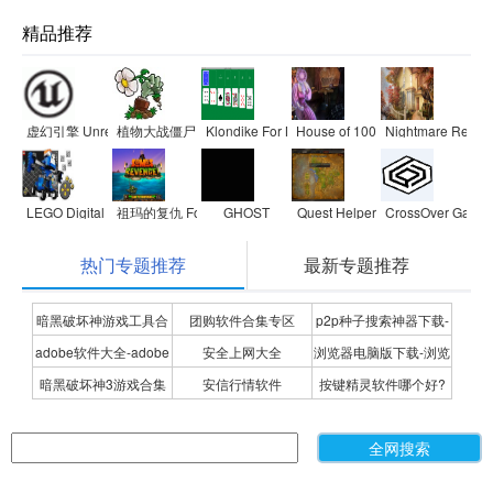
精品推荐
虚幻引擎 Unreal Engine 4 Mac
植物大战僵尸 For Mac
Klondike For Mac
House of 1000 Doors
Nightmare Realm
LEGO Digital Designer For Mac
祖玛的复仇 For Mac
GHOST
Quest Helper
CrossOver Games
热门专题推荐
最新专题推荐
暗黑破坏神游戏工具合
团购软件合集专区
p2p种子搜索神器下载-
adobe软件大全-adobe
安全上网大全
浏览器电脑版下载-浏览
集
P2P种子搜索神器专题
暗黑破坏神3游戏合集
安信行情软件
按键精灵软件哪个好?
全系列软件下载-adobe
器下载合集
按键精灵软件合集
软件下载