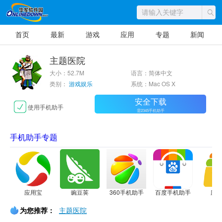
首页
最新
游戏
应用
专题
新闻
主题医院
大小：52.7M
语言：简体中文
类别：
游戏娱乐
系统：Mac OS X
安全下载
使用手机助手
需2345手机助手
手机助手专题
应用宝
豌豆荚
360手机助手
百度手机助手
应
为您推荐：
主题医院