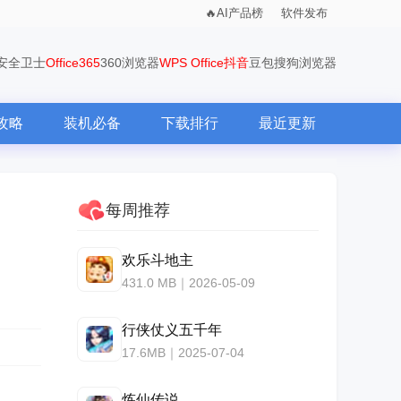
AI产品榜
软件发布
0安全卫士
Office365
360浏览器
WPS Office
抖音
豆包
搜狗浏览器
攻略
装机必备
下载排行
最近更新
每周推荐
欢乐斗地主
431.0 MB｜2026-05-09
行侠仗义五千年
17.6MB｜2025-07-04
炼仙传说