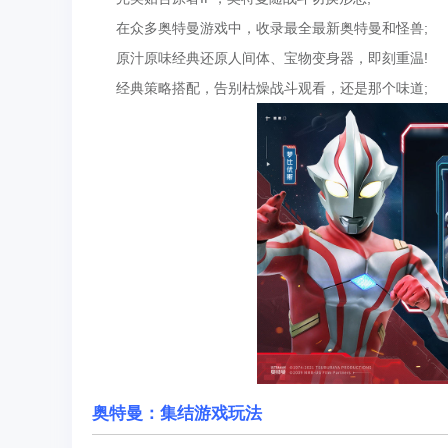
在众多奥特曼游戏中，收录最全最新奥特曼和怪兽;
原汁原味经典还原人间体、宝物变身器，即刻重温!
经典策略搭配，告别枯燥战斗观看，还是那个味道;
奥特曼：集结游戏玩法