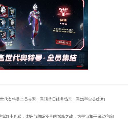
各世代奥特曼全员齐聚，重现昔日经典场景，重燃宇宙英雄梦!
操激斗爽感，体验与超级怪兽的巅峰之战，为宇宙和平保驾护航!