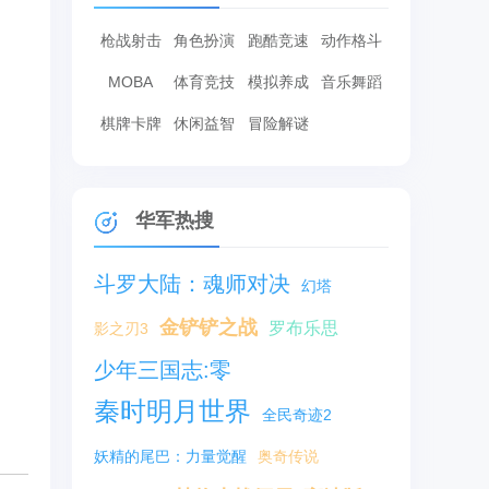
枪战射击
角色扮演
跑酷竞速
动作格斗
MOBA
体育竞技
模拟养成
音乐舞蹈
棋牌卡牌
休闲益智
冒险解谜
华军热搜
斗罗大陆：魂师对决
幻塔
金铲铲之战
罗布乐思
影之刃3
少年三国志:零
秦时明月世界
全民奇迹2
妖精的尾巴：力量觉醒
奥奇传说