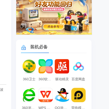
广告
装机必备
360卫士
360软件管家
驱动精灵
百度网盘
起波
360浏览器
WPS Office
QQ游戏大厅
雷电模拟器