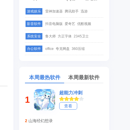
游戏娱乐
雷神加速器
腾讯助手
迅游
影音软件
抖音电脑版
爱奇艺
优酷视频
系统安全
鲁大师
方正字体
2345卫士
办公软件
office
夸克网盘
360压缩
本周最热软件
本周最新软件
超能力冲刺
1
查看
2
山海经幻想录