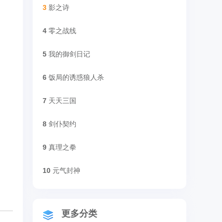
3
影之诗
4
零之战线
5
我的御剑日记
6
饭局的诱惑狼人杀
7
天天三国
8
剑仆契约
9
真理之拳
10
元气封神
更多分类