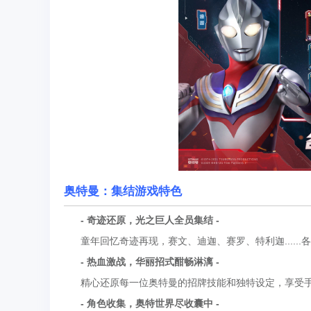
奥特曼：集结游戏特色
- 奇迹还原，光之巨人全员集结 -
童年回忆奇迹再现，赛文、迪迦、赛罗、特利迦......
- 热血激战，华丽招式酣畅淋漓 -
精心还原每一位奥特曼的招牌技能和独特设定，享受手
- 角色收集，奥特世界尽收囊中 -