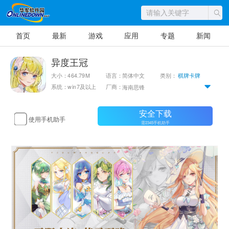
首页
最新
游戏
应用
专题
新闻
异度王冠
大小：464.79M
语言：简体中文
类别：
棋牌卡牌
系统：win7及以上
厂商：
海南思锋
安全下载
使用手机助手
需2345手机助手