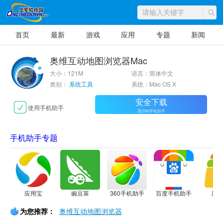
首页
最新
游戏
应用
专题
新闻
奥维互动地图浏览器Mac
大小：121M
语言：简体中文
类别：
系统工具
系统：Mac OS X
安全下载
使用手机助手
需2345手机助手
手机助手专题
应用宝
豌豆荚
360手机助手
百度手机助手
应
为您推荐：
奥维互动地图浏览器