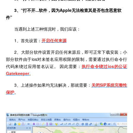
3、
“打不开
...
软件，因为
Apple
无法检查其是否包含恶意软
件”
当遇到上述三种情况时，我们应该：
1、首先设置：
开启任何来源
2
、大部分软件设置开启任何来源后，即可正常下载安装；小
部分软件由于
ios
对未签名应用权限的限制，需要通过执行命令行
代码来绕过应用签名认证。 因此需要：
执行命令绕过
ios
的公证
Gatekeeper
。
3
、上述操作如果均无法解决，那就需要：
关闭
SIP
系统完整性
保护
。