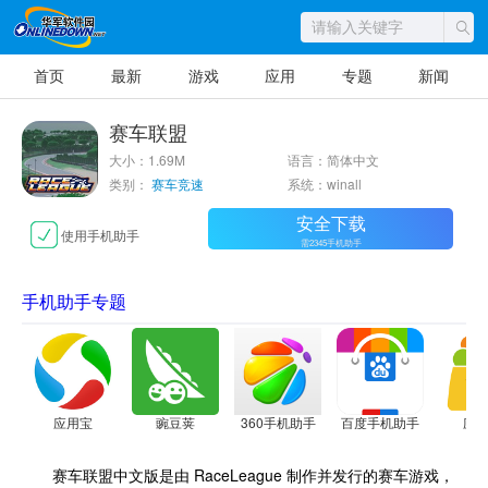
首页
最新
游戏
应用
专题
新闻
赛车联盟
大小：1.69M
语言：简体中文
类别：
赛车竞速
系统：winall
安全下载
使用手机助手
需2345手机助手
手机助手专题
应用宝
豌豆荚
360手机助手
百度手机助手
应
赛车联盟中文版是由 RaceLeague 制作并发行的赛车游戏，