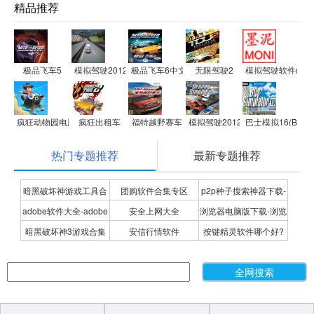
精品推荐
极品飞车5
模拟驾驶2012
极品飞车6中文版
无限驾驶2
模拟驾驶软件moni
疯狂动物园电脑版
疯狂出租车
福特越野赛车
模拟驾驶2012中文版
巴士模拟16(Bus Sim
热门专题推荐
最新专题推荐
暗黑破坏神游戏工具合
团购软件合集专区
p2p种子搜索神器下载-
adobe软件大全-adobe
安全上网大全
浏览器电脑版下载-浏览
集
P2P种子搜索神器专题
暗黑破坏神3游戏合集
安信行情软件
按键精灵软件哪个好?
全系列软件下载-adobe
器下载合集
按键精灵软件合集
软件下载