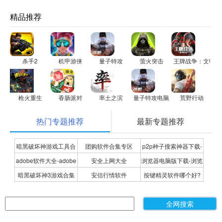
精品推荐
杀手2
机甲游侠
量子特攻
萤火突击
王牌战争：文明重
枪火重生
香肠派对
率土之滨
量子特攻电脑版
荒野行动
热门专题推荐
最新专题推荐
暗黑破坏神游戏工具合
团购软件合集专区
p2p种子搜索神器下载-
adobe软件大全-adobe
安全上网大全
浏览器电脑版下载-浏览
集
P2P种子搜索神器专题
暗黑破坏神3游戏合集
安信行情软件
按键精灵软件哪个好?
全系列软件下载-adobe
器下载合集
按键精灵软件合集
软件下载