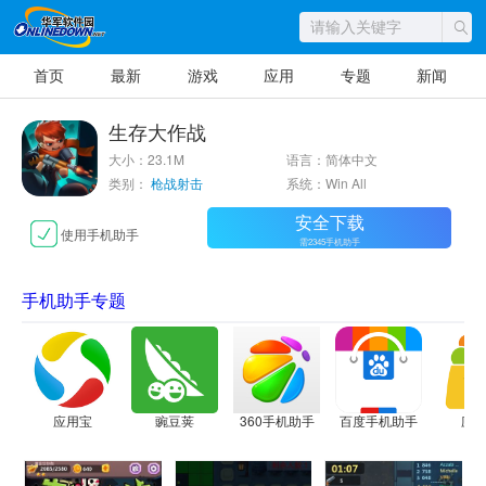
首页
最新
游戏
应用
专题
新闻
生存大作战
大小：23.1M
语言：简体中文
类别：
枪战射击
系统：Win All
安全下载
使用手机助手
需2345手机助手
手机助手专题
应用宝
豌豆荚
360手机助手
百度手机助手
应