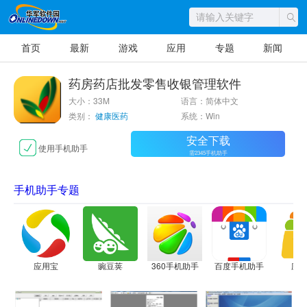
首页
最新
游戏
应用
专题
新闻
药房药店批发零售收银管理软件
大小：33M
语言：简体中文
类别：
健康医药
系统：Win
安全下载
使用手机助手
需2345手机助手
手机助手专题
应用宝
豌豆荚
360手机助手
百度手机助手
应