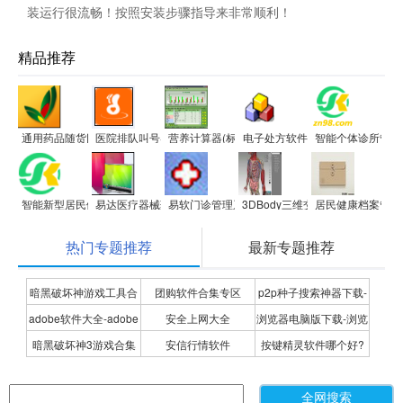
装运行很流畅！按照安装步骤指导来非常顺利！
精品推荐
通用药品随货同行单送货单打印软件
医院排队叫号导诊台取号软件
营养计算器(标准版)
电子处方软件
智能个体诊所管理
智能新型居民健康档案管理系统
易达医疗器械药械销售清单打印软件
易软门诊管理系统
3DBody三维交互解剖软件
居民健康档案管理
热门专题推荐
最新专题推荐
暗黑破坏神游戏工具合
团购软件合集专区
p2p种子搜索神器下载-
adobe软件大全-adobe
安全上网大全
浏览器电脑版下载-浏览
集
P2P种子搜索神器专题
暗黑破坏神3游戏合集
安信行情软件
按键精灵软件哪个好?
全系列软件下载-adobe
器下载合集
按键精灵软件合集
软件下载