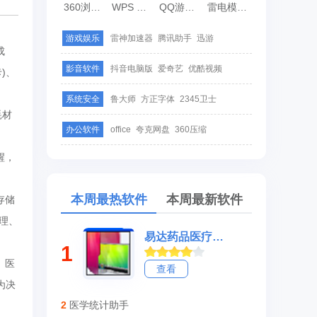
360浏览器
WPS Office
QQ游戏大厅
雷电模拟器
游戏娱乐
雷神加速器
腾讯助手
迅游
成
影音软件
抖音电脑版
爱奇艺
优酷视频
)、
系统安全
鲁大师
方正字体
2345卫士
耗材
办公软件
office
夸克网盘
360压缩
醒，
本周最热软件
本周最新软件
存储
理、
易达药品医疗器械隐形眼镜进销存管理打印软件
1
、医
查看
为决
2
医学统计助手