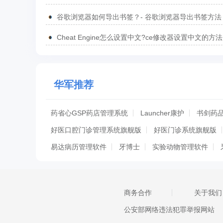
方法
谷歌浏览器如何导出书签？- 谷歌浏览器导出书签方法
Cheat Engine怎么设置中文?ce修改器设置中文的方法
华军推荐
药省心GSP药店管理系统
Launcher康护
书剑药
好医口腔门诊管理系统旗舰版
好医门诊系统旗舰版
易达病历管理软件
牙博士
实验动物管理软件
学生心理健康测评与干预系统
正微医院管理软件
中药方剂大全七万首
医学统计助手
TalkMED
商务合作
关于我们
智能新型病历病案管理系统
医学教育网
MicroDi
公安部网络违法犯罪举报网站
国家卫生计生统计直报系统
多宝视训练系统
上海