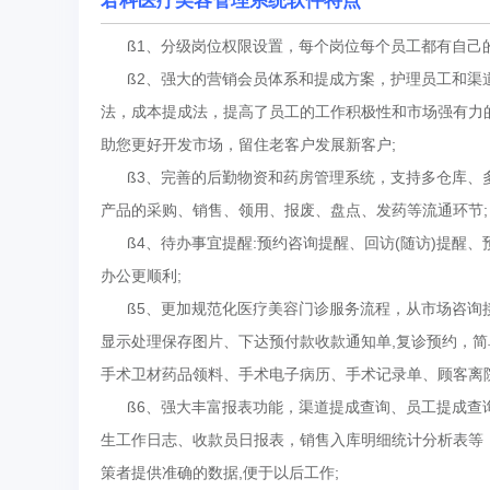
君科医疗美容管理系统软件特点
ß1、分级岗位权限设置，每个岗位每个员工都有自己的
ß2、强大的营销会员体系和提成方案，护理员工和渠道
法，成本提成法，提高了员工的工作积极性和市场强有力的
助您更好开发市场，留住老客户发展新客户;
ß3、完善的后勤物资和药房管理系统，支持多仓库、多
产品的采购、销售、领用、报废、盘点、发药等流通环节;
ß4、待办事宜提醒:预约咨询提醒、回访(随访)提醒
办公更顺利;
ß5、更加规范化医疗美容门诊服务流程，从市场咨询接
显示处理保存图片、下达预付款收款通知单,复诊预约，
手术卫材药品领料、手术电子病历、手术记录单、顾客离
ß6、强大丰富报表功能，渠道提成查询、员工提成查询
生工作日志、收款员日报表，销售入库明细统计分析表等
策者提供准确的数据,便于以后工作;