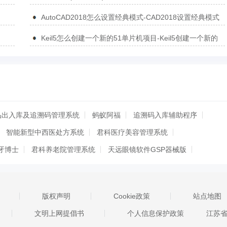
AutoCAD2018怎么设置经典模式-CAD2018设置经典模式
的方法
Keil5怎么创建一个新的51单片机项目-Keil5创建一个新的
51单片机项目的方法
品出入库及追溯码管理系统
蚂蚁阿福
追溯码入库辅助程序
智能新型中西医处方系统
君科医疗美容管理系统
牙博士
君科养老院管理系统
天远眼镜软件GSP器械版
书剑中医电子处方软件简明版
书剑宠物疫苗接种管理软件
内窥镜工作站软件
瑞美检验在线管理系统
版权声明
Cookie政策
站点地图
com
甘肃基层卫生基层管理平台
病历自动生成助手
文明上网提倡书
个人信息保护政策
江苏
岁荣-临床专科病例收集与科研系统
宏达医疗器械管理系统 专业版