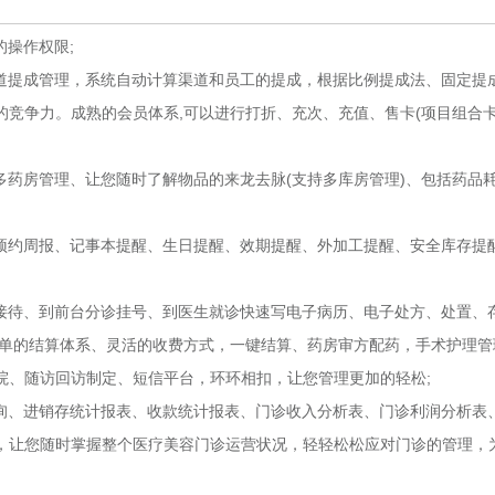
操作权限;
提成管理，系统自动计算渠道和员工的提成，根据比例提成法、固定提
竞争力。成熟的会员体系,可以进行打折、充次、充值、售卡(项目组合卡
药房管理、让您随时了解物品的来龙去脉(支持多库房管理)、包括药品
、预约周报、记事本提醒、生日提醒、效期提醒、外加工提醒、安全库存提
待、到前台分诊挂号、到医生就诊快速写电子病历、电子处方、处置、
简单的结算体系、灵活的收费方式，一键结算、药房审方配药，手术护理管
院、随访回访制定、短信平台，环环相扣，让您管理更加的轻松;
、进销存统计报表、收款统计报表、门诊收入分析表、门诊利润分析表
，让您随时掌握整个医疗美容门诊运营状况，轻轻松松应对门诊的管理，