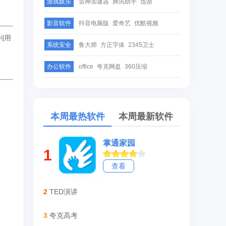
游戏娱乐
雷神加速器
腾讯助手
迅游
影音软件
抖音电脑版
爱奇艺
优酷视频
利用
系统安全
鲁大师
方正字体
2345卫士
办公软件
office
夸克网盘
360压缩
本周最热软件
本周最新软件
掌通家园
1
查看
2
TED演讲
3
夸克高考