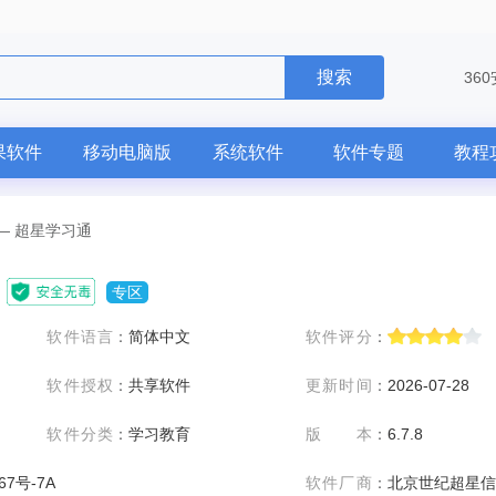
搜索
36
果软件
移动电脑版
系统软件
软件专题
教程
—
超星学习通
专区
软件语言
：
简体中文
软件评分
：
软件授权
：
共享软件
更新时间
：
2026-07-28
软件分类
：
学习教育
版本
：
6.7.8
67号-7A
软件厂商
：