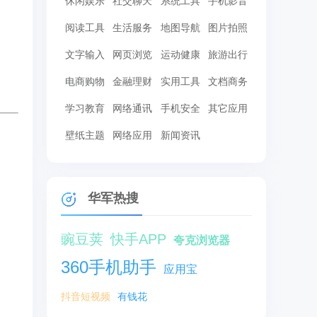
休闲娱乐
社交聊天
系统工具
手机影音
阅读工具
生活服务
地图导航
图片拍照
文字输入
网页浏览
运动健康
旅游出行
电商购物
金融理财
实用工具
文档商务
学习教育
网络通讯
手机安全
其它应用
壁纸主题
网络应用
新闻资讯
华军热搜
豌豆荚
快手APP
夸克浏览器
360手机助手
应用宝
抖音短视频
有钱花