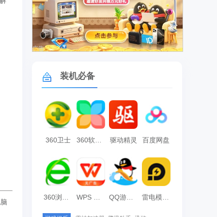
解
广告
装机必备
360卫士
360软件管家
驱动精灵
百度网盘
360浏览器
WPS Office
QQ游戏大厅
雷电模拟器
电脑