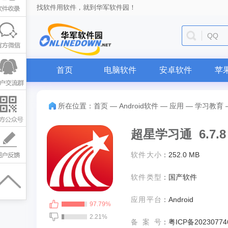
找软件用软件，就到华军软件园！
迅雷
首页
电脑软件
安卓软件
苹
所在位置：
首页
—
Android软件
—
应用
—
学习教育
超星学习通 6.7.8
软件大小
：
252.0 MB
软件类型
：
国产软件
应用平台
：
Android
97.79%
2.21%
备案号
：
粤ICP备20230774