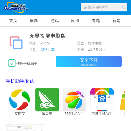
首页
最新
游戏
应用
专题
新闻
无界投屏电脑版
大小：54.1M
语言：简体中文
类别：
网络共享
系统：win7及以上
安全下载
使用手机助手
需2345手机助手
手机助手专题
应用宝
豌豆荚
360手机助手
百度手机助手
应