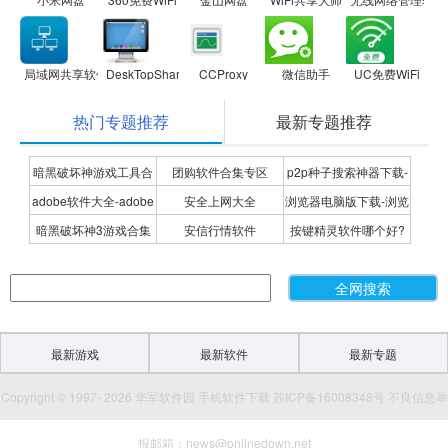
局域网共享软件
DeskTopShare桌面屏幕共享软件
CCProxy
微信助手
UC免费WiFi
热门专题推荐
最新专题推荐
暗黑破坏神游戏工具合
团购软件合集专区
p2p种子搜索神器下载-
adobe软件大全-adobe
安全上网大全
浏览器电脑版下载-浏览
集
P2P种子搜索神器专题
暗黑破坏神3游戏合集
安信行情软件
按键精灵软件哪个好?
全系列软件下载-adobe
器下载合集
按键精灵软件合集
软件下载
最新游戏
最新软件
最新专题
Copyright © 1997- 2026 华军软件园 手机软件下载 苏ICP备16008348号 不良信息举
报邮箱：news@onlinedown.net