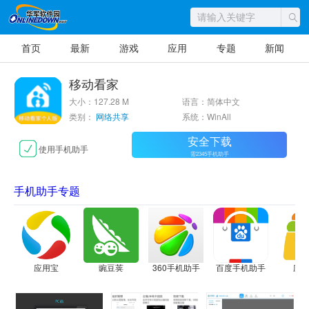
首页
最新
游戏
应用
专题
新闻
移动看家
大小：127.28 M
语言：简体中文
类别：
网络共享
系统：WinAll
安全下载
使用手机助手
需2345手机助手
手机助手专题
应用宝
豌豆荚
360手机助手
百度手机助手
应