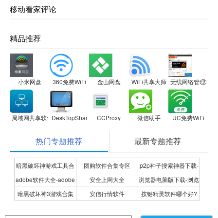
移动看家评论
精品推荐
小米网盘
360免费WiFi
金山网盘
WiFi共享大师
无线网络管理软件(Maxi
局域网共享软件
DeskTopShare桌面屏幕共享软件
CCProxy
微信助手
UC免费WiFi
热门专题推荐
最新专题推荐
暗黑破坏神游戏工具合
团购软件合集专区
p2p种子搜索神器下载-
adobe软件大全-adobe
安全上网大全
浏览器电脑版下载-浏览
集
P2P种子搜索神器专题
暗黑破坏神3游戏合集
安信行情软件
按键精灵软件哪个好?
全系列软件下载-adobe
器下载合集
按键精灵软件合集
软件下载