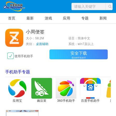
首页
最新
游戏
应用
专题
新闻
小周便签
大小：58.2M
语言：简体中文
类别：
桌面辅助
系统：win7及以上
安全下载
使用手机助手
需2345手机助手
手机助手专题
应用宝
豌豆荚
360手机助手
百度手机助手
应