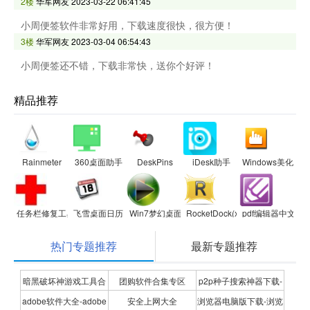
2楼
华军网友
2023-03-22 06:41:45
小周便签软件非常好用，下载速度很快，很方便！
3楼
华军网友
2023-03-04 06:54:43
小周便签还不错，下载非常快，送你个好评！
精品推荐
Rainmeter
360桌面助手
DeskPins
iDesk助手
Windows美化大
任务栏修复工具
飞雪桌面日历
Win7梦幻桌面
RocketDock(xp系统仿苹果任务栏
pdf编辑器中文版
热门专题推荐
最新专题推荐
暗黑破坏神游戏工具合
团购软件合集专区
p2p种子搜索神器下载-
adobe软件大全-adobe
安全上网大全
浏览器电脑版下载-浏览
集
P2P种子搜索神器专题