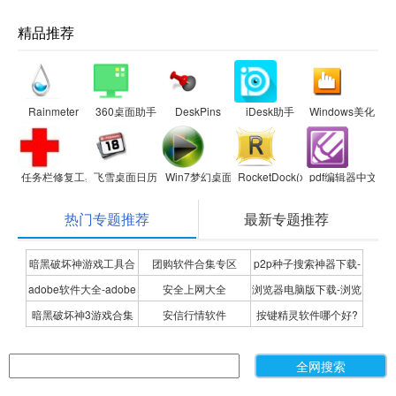
精品推荐
Rainmeter
360桌面助手
DeskPins
iDesk助手
Windows美化大
任务栏修复工具
飞雪桌面日历
Win7梦幻桌面
RocketDock(xp系统仿苹果任务栏
pdf编辑器中文版
热门专题推荐
最新专题推荐
暗黑破坏神游戏工具合
团购软件合集专区
p2p种子搜索神器下载-
adobe软件大全-adobe
安全上网大全
浏览器电脑版下载-浏览
集
P2P种子搜索神器专题
暗黑破坏神3游戏合集
安信行情软件
按键精灵软件哪个好?
全系列软件下载-adobe
器下载合集
按键精灵软件合集
软件下载