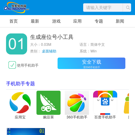
首页
最新
游戏
应用
专题
新闻
生成座位号小工具
大小：0.03M
语言：简体中文
类别：
桌面辅助
系统：Win
安全下载
使用手机助手
需2345手机助手
手机助手专题
应用宝
豌豆荚
360手机助手
百度手机助手
应