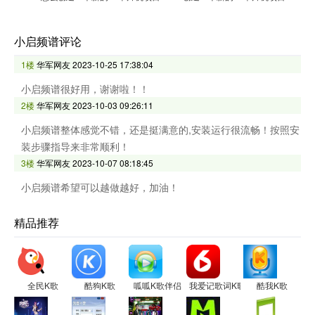
小启频谱评论
1楼
华军网友
2023-10-25 17:38:04
小启频谱很好用，谢谢啦！！
2楼
华军网友
2023-10-03 09:26:11
小启频谱整体感觉不错，还是挺满意的,安装运行很流畅！按照安
装步骤指导来非常顺利！
3楼
华军网友
2023-10-07 08:18:45
小启频谱希望可以越做越好，加油！
精品推荐
全民K歌
酷狗K歌
呱呱K歌伴侣
我爱记歌词K歌宝(随身唱)
酷我K歌