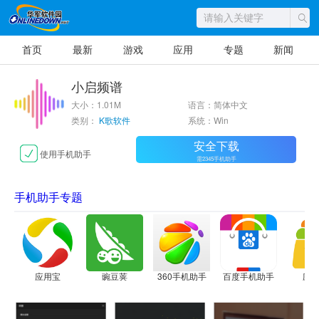
首页
最新
游戏
应用
专题
新闻
小启频谱
大小：1.01M
语言：简体中文
类别：
K歌软件
系统：Win
安全下载
使用手机助手
需2345手机助手
手机助手专题
应用宝
豌豆荚
360手机助手
百度手机助手
应