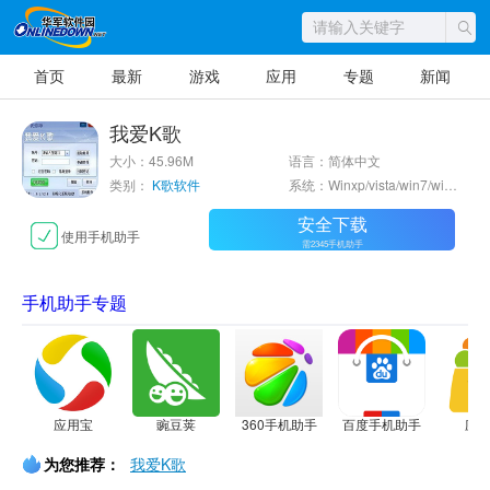
首页
最新
游戏
应用
专题
新闻
我爱K歌
大小：45.96M
语言：简体中文
类别：
K歌软件
系统：Winxp/vista/win7/win8/2000/2003
安全下载
使用手机助手
需2345手机助手
手机助手专题
应用宝
豌豆荚
360手机助手
百度手机助手
应
为您推荐：
我爱K歌