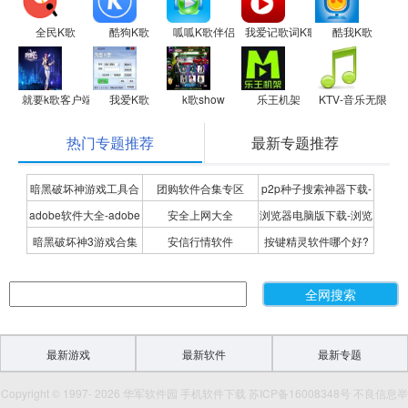
全民K歌
酷狗K歌
呱呱K歌伴侣
我爱记歌词K歌宝(随身唱)
酷我K歌
就要k歌客户端官方下载 网页版
我爱K歌
k歌show
乐王机架
KTV-音乐无限网
热门专题推荐
最新专题推荐
暗黑破坏神游戏工具合
团购软件合集专区
p2p种子搜索神器下载-
adobe软件大全-adobe
安全上网大全
浏览器电脑版下载-浏览
集
P2P种子搜索神器专题
暗黑破坏神3游戏合集
安信行情软件
按键精灵软件哪个好?
全系列软件下载-adobe
器下载合集
按键精灵软件合集
软件下载
最新游戏
最新软件
最新专题
Copyright © 1997- 2026 华军软件园 手机软件下载 苏ICP备16008348号 不良信息举