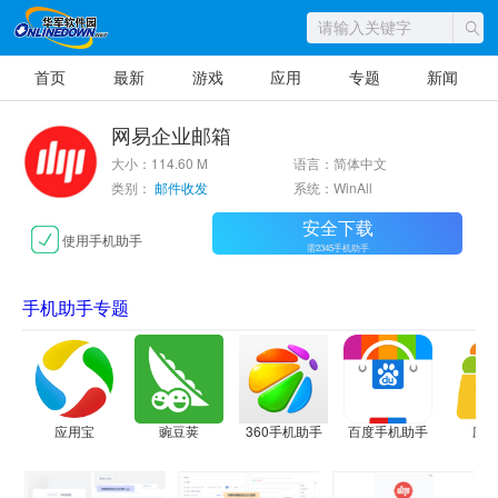
首页
最新
游戏
应用
专题
新闻
网易企业邮箱
大小：114.60 M
语言：简体中文
类别：
邮件收发
系统：WinAll
安全下载
使用手机助手
需2345手机助手
手机助手专题
应用宝
豌豆荚
360手机助手
百度手机助手
应