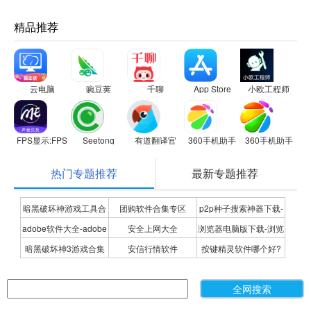
精品推荐
云电脑
豌豆荚
千聊
App Store
小欧工程师
FPS显示:FPS Meter
Seetong
有道翻译官
360手机助手
360手机助手
热门专题推荐
最新专题推荐
暗黑破坏神游戏工具合
团购软件合集专区
p2p种子搜索神器下载-
adobe软件大全-adobe
安全上网大全
浏览器电脑版下载-浏览
集
P2P种子搜索神器专题
暗黑破坏神3游戏合集
安信行情软件
按键精灵软件哪个好?
全系列软件下载-adobe
器下载合集
按键精灵软件合集
软件下载