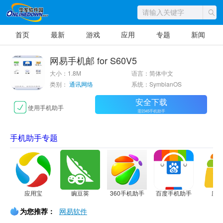
首页
最新
游戏
应用
专题
新闻
网易手机邮 for S60V5
大小：1.8M
语言：简体中文
类别：
通讯网络
系统：SymbianOS
安全下载
使用手机助手
需2345手机助手
手机助手专题
应用宝
豌豆荚
360手机助手
百度手机助手
应
为您推荐：
网易软件