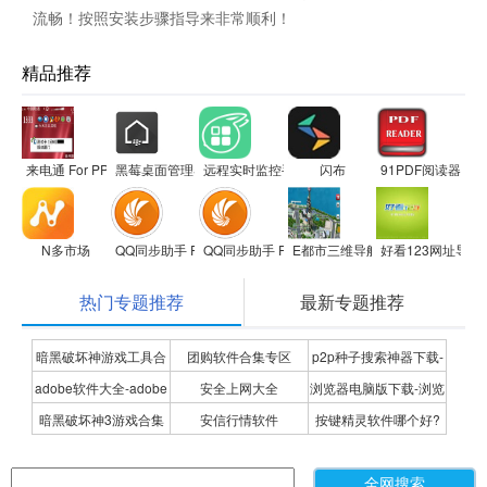
流畅！按照安装步骤指导来非常顺利！
精品推荐
来电通 For PPC
黑莓桌面管理器
远程实时监控手机软件maply
闪布
91PDF阅读器For A
N多市场
QQ同步助手 For S60V3
QQ同步助手 For S60V5
E都市三维导航软件
好看123网址导航
热门专题推荐
最新专题推荐
暗黑破坏神游戏工具合
团购软件合集专区
p2p种子搜索神器下载-
adobe软件大全-adobe
安全上网大全
浏览器电脑版下载-浏览
集
P2P种子搜索神器专题
暗黑破坏神3游戏合集
安信行情软件
按键精灵软件哪个好?
全系列软件下载-adobe
器下载合集
按键精灵软件合集
软件下载