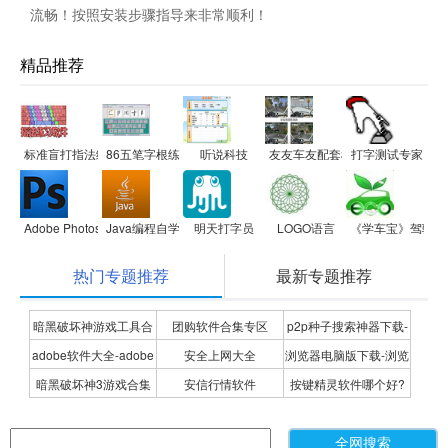
流畅！按照安装步骤指导来非常顺利！
精品推荐
标准盲打指法练习
86五笔字根练习
听说科技
友友车友配套模拟学车软件
打字测试专家
Adobe Photoshop CS5 ACE Exam Aid
Java编程自学软件
明天打字员
LOGO语言
《学车宝》驾驶模
热门专题推荐
最新专题推荐
暗黑破坏神游戏工具合
团购软件合集专区
p2p种子搜索神器下载-
adobe软件大全-adobe
安全上网大全
浏览器电脑版下载-浏览
集
P2P种子搜索神器专题
暗黑破坏神3游戏合集
安信行情软件
按键精灵软件哪个好?
全系列软件下载-adobe
器下载合集
按键精灵软件合集
软件下载