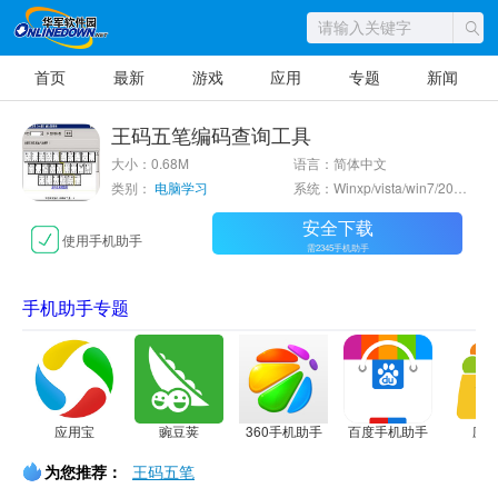
首页
最新
游戏
应用
专题
新闻
王码五笔编码查询工具
大小：0.68M
语言：简体中文
类别：
电脑学习
系统：Winxp/vista/win7/2000/2003
安全下载
使用手机助手
需2345手机助手
手机助手专题
应用宝
豌豆荚
360手机助手
百度手机助手
应
为您推荐：
王码五笔