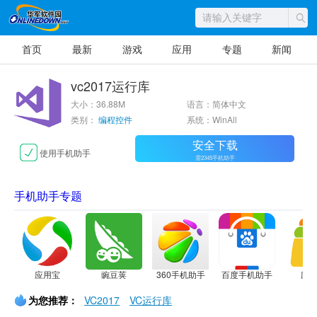
首页
最新
游戏
应用
专题
新闻
vc2017运行库
大小：36.88M
语言：简体中文
类别：
编程控件
系统：WinAll
安全下载
使用手机助手
需2345手机助手
手机助手专题
应用宝
豌豆荚
360手机助手
百度手机助手
应
为您推荐：
VC2017
VC运行库