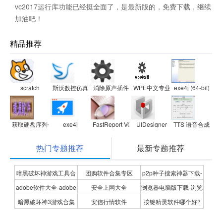
vc2017运行库功能已经挺全面了，是最新版的，免费下载，继续
加油吧！
精品推荐
scratch
斯沃数控仿真大全
消除原声插件
WPE中文专业版
exe4j (64-bit)
获取硬盘序列号dll
exe4j
FastReport VCL 5 for Delphi 7
UIDesigner
TTS 语音合成开
热门专题推荐
最新专题推荐
暗黑破坏神游戏工具合
团购软件合集专区
p2p种子搜索神器下载-
adobe软件大全-adobe
安全上网大全
浏览器电脑版下载-浏览
集
P2P种子搜索神器专题
暗黑破坏神3游戏合集
安信行情软件
按键精灵软件哪个好?
全系列软件下载-adobe
器下载合集
按键精灵软件合集
软件下载