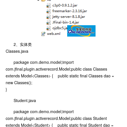
2、实体类
Classes.java
package com.demo.model;import
com.jfinal.plugin.activerecord.Model;public class Classes
extends Model<Classes> { public static final Classes dao =
new Classes();
}
Student.java
package com.demo.model;import
com.jfinal.plugin.activerecord.Model;public class Student
extends Model<Student> { public static final Student dao =