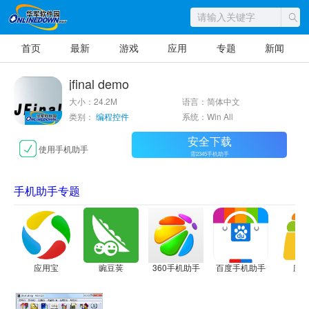
首页
最新
游戏
应用
专题
新闻
jfinal demo
大小：24.2M
语言：简体中文
类别：
编程控件
系统：Win All
安全下载
使用手机助手
需2345手机助手
手机助手专题
应用宝
豌豆荚
360手机助手
百度手机助手
应