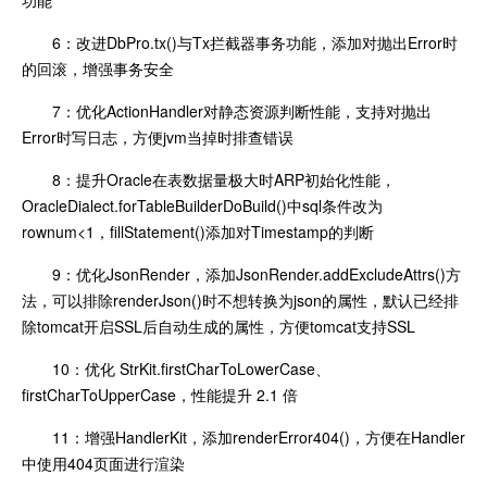
6：改进DbPro.tx()与Tx拦截器事务功能，添加对抛出Error时
的回滚，增强事务安全
7：优化ActionHandler对静态资源判断性能，支持对抛出
Error时写日志，方便jvm当掉时排查错误
8：提升Oracle在表数据量极大时ARP初始化性能，
OracleDialect.forTableBuilderDoBuild()中sql条件改为
rownum<1，fillStatement()添加对Timestamp的判断
9：优化JsonRender，添加JsonRender.addExcludeAttrs()方
法，可以排除renderJson()时不想转换为json的属性，默认已经排
除tomcat开启SSL后自动生成的属性，方便tomcat支持SSL
10：优化 StrKit.firstCharToLowerCase、
firstCharToUpperCase，性能提升 2.1 倍
11：增强HandlerKit，添加renderError404()，方便在Handler
中使用404页面进行渲染