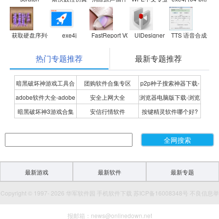
获取硬盘序列号dll
exe4j
FastReport VCL 5 for Delphi 7
UIDesigner
TTS 语音合成开
热门专题推荐
最新专题推荐
暗黑破坏神游戏工具合
团购软件合集专区
p2p种子搜索神器下载-
adobe软件大全-adobe
安全上网大全
浏览器电脑版下载-浏览
集
P2P种子搜索神器专题
暗黑破坏神3游戏合集
安信行情软件
按键精灵软件哪个好?
全系列软件下载-adobe
器下载合集
按键精灵软件合集
软件下载
最新游戏
最新软件
最新专题
Copyright © 1997- 2026 华军软件园 手机软件下载 苏ICP备16008348号 不良信息举
报邮箱：news@onlinedown.net