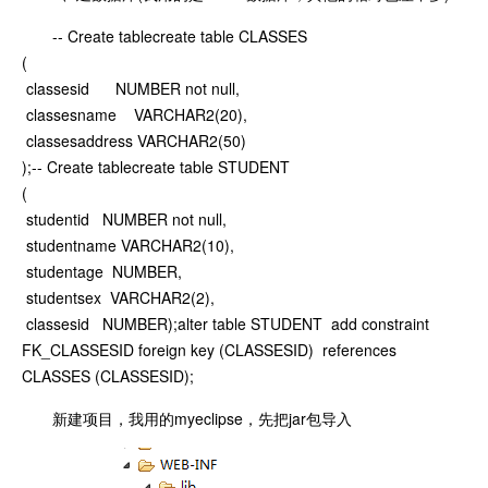
-- Create tablecreate table CLASSES
(
classesid NUMBER not null,
classesname VARCHAR2(20),
classesaddress VARCHAR2(50)
);-- Create tablecreate table STUDENT
(
studentid NUMBER not null,
studentname VARCHAR2(10),
studentage NUMBER,
studentsex VARCHAR2(2),
classesid NUMBER);alter table STUDENT add constraint
FK_CLASSESID foreign key (CLASSESID) references
CLASSES (CLASSESID);
新建项目，我用的myeclipse，先把jar包导入