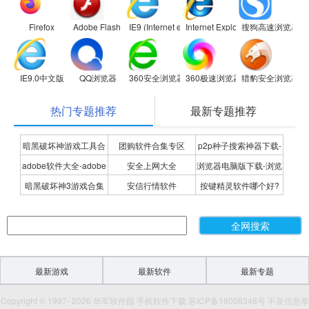
Firefox
Adobe Flash Player
IE9 (Internet explorer 9)
Internet Explorer 8
搜狗高速浏览器
IE9.0中文版
QQ浏览器
360安全浏览器
360极速浏览器
猎豹安全浏览器
热门专题推荐
最新专题推荐
暗黑破坏神游戏工具合
团购软件合集专区
p2p种子搜索神器下载-
adobe软件大全-adobe
安全上网大全
浏览器电脑版下载-浏览
集
P2P种子搜索神器专题
暗黑破坏神3游戏合集
安信行情软件
按键精灵软件哪个好?
全系列软件下载-adobe
器下载合集
按键精灵软件合集
软件下载
最新游戏
最新软件
最新专题
Copyright © 1997- 2026 华军软件园 手机软件下载 苏ICP备16008348号 不良信息举