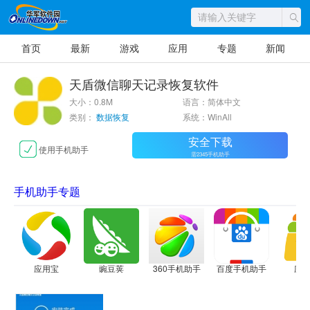
首页
最新
游戏
应用
专题
新闻
天盾微信聊天记录恢复软件
大小：0.8M
语言：简体中文
类别：
数据恢复
系统：WinAll
安全下载
使用手机助手
需2345手机助手
手机助手专题
应用宝
豌豆荚
360手机助手
百度手机助手
应