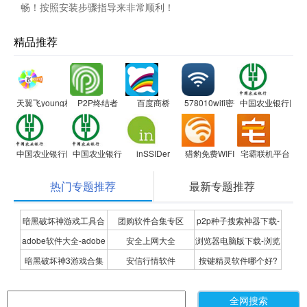
畅！按照安装步骤指导来非常顺利！
精品推荐
天翼飞young校园客户端
P2P终结者
百度商桥
578010wifi密码查看器
中国农业银行网银
中国农业银行网银助手
中国农业银行网银助手
inSSIDer
猎豹免费WIFI
宅霸联机平台
热门专题推荐
最新专题推荐
暗黑破坏神游戏工具合
团购软件合集专区
p2p种子搜索神器下载-
adobe软件大全-adobe
安全上网大全
浏览器电脑版下载-浏览
集
P2P种子搜索神器专题
暗黑破坏神3游戏合集
安信行情软件
按键精灵软件哪个好?
全系列软件下载-adobe
器下载合集
按键精灵软件合集
软件下载