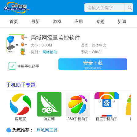
首页
最新
游戏
应用
专题
新闻
局域网流量监控软件
大小：6.03M
语言：简体中文
类别：
网络辅助
系统：WinAll
安全下载
使用手机助手
需2345手机助手
手机助手专题
应用宝
豌豆荚
360手机助手
百度手机助手
应
为您推荐：
局域网工具