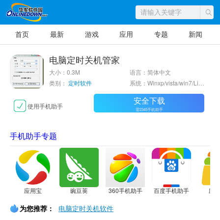
首页
最新
游戏
应用
专题
新闻
电脑定时关机管家
大小：0.3M
语言：简体中文
类别：
定时软件
系统：Winxp/vista/win7/Linux
安全下载
使用手机助手
需2345手机助手
手机助手专题
应用宝
豌豆荚
360手机助手
百度手机助手
应
为您推荐：
电脑定时关机软件