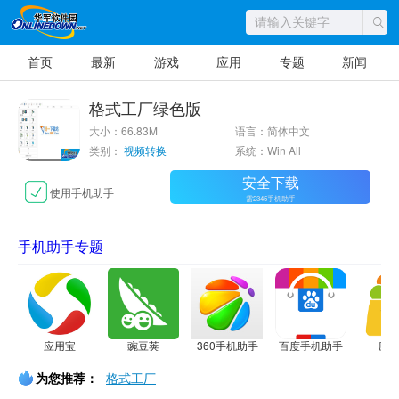
首页
最新
游戏
应用
专题
新闻
格式工厂绿色版
大小：66.83M
语言：简体中文
类别：
视频转换
系统：Win All
安全下载
使用手机助手
需2345手机助手
手机助手专题
应用宝
豌豆荚
360手机助手
百度手机助手
应
为您推荐：
格式工厂