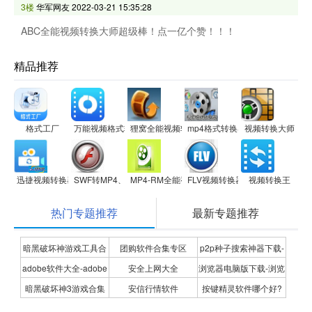
3楼
华军网友
2022-03-21 15:35:28
ABC全能视频转换大师超级棒！点一亿个赞！！！
精品推荐
格式工厂
万能视频格式转换器
狸窝全能视频转换器
mp4格式转换器
视频转换大师
迅捷视频转换器
SWF转MP4、FLV、3GP转换器
MP4-RM全能视频转换专家
FLV视频转换器
视频转换王
热门专题推荐
最新专题推荐
暗黑破坏神游戏工具合
团购软件合集专区
p2p种子搜索神器下载-
adobe软件大全-adobe
安全上网大全
浏览器电脑版下载-浏览
集
P2P种子搜索神器专题
暗黑破坏神3游戏合集
安信行情软件
按键精灵软件哪个好?
全系列软件下载-adobe
器下载合集
按键精灵软件合集
软件下载