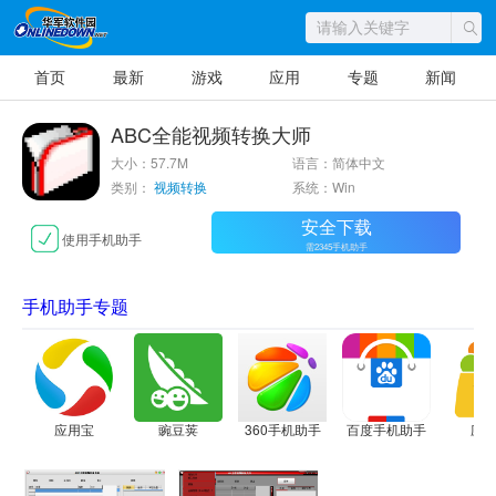
首页
最新
游戏
应用
专题
新闻
ABC全能视频转换大师
大小：57.7M
语言：简体中文
类别：
视频转换
系统：Win
安全下载
使用手机助手
需2345手机助手
手机助手专题
应用宝
豌豆荚
360手机助手
百度手机助手
应