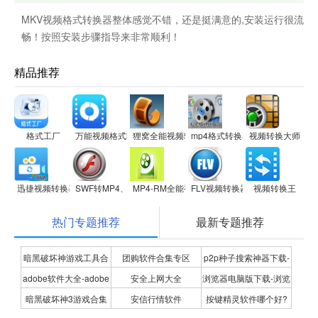
MKV视频格式转换器整体感觉不错，还是挺满意的,安装运行很流
畅！按照安装步骤指导来非常顺利！
精品推荐
格式工厂
万能视频格式转换器
狸窝全能视频转换器
mp4格式转换器
视频转换大师
迅捷视频转换器
SWF转MP4、FLV、3GP转换器
MP4-RM全能视频转换专家
FLV视频转换器
视频转换王
热门专题推荐
最新专题推荐
暗黑破坏神游戏工具合
团购软件合集专区
p2p种子搜索神器下载-
adobe软件大全-adobe
安全上网大全
浏览器电脑版下载-浏览
集
P2P种子搜索神器专题
暗黑破坏神3游戏合集
安信行情软件
按键精灵软件哪个好?
全系列软件下载-adobe
器下载合集