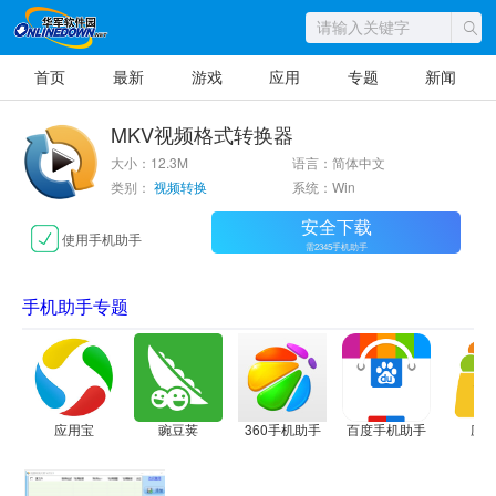
首页
最新
游戏
应用
专题
新闻
MKV视频格式转换器
大小：12.3M
语言：简体中文
类别：
视频转换
系统：Win
安全下载
使用手机助手
需2345手机助手
手机助手专题
应用宝
豌豆荚
360手机助手
百度手机助手
应